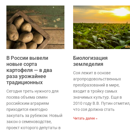
В России вывели
Биологизация
новые сорта
земледелия
картофеля — в два
Соя лежит в основе
раза урожайнее
агропродовольственных
традиционных
преобразований в мире,
Сегодня треть нужного для
входит в тройку самых
посева объема семян
значимых культур. Еще в
российским аграриям
2010 году В.В. Путин отметил
приходится ежегодно
что соя должна стать
закупать за рубежом. Новый
Читать далее »
закон о семеноводстве,
проект которого депутаты в