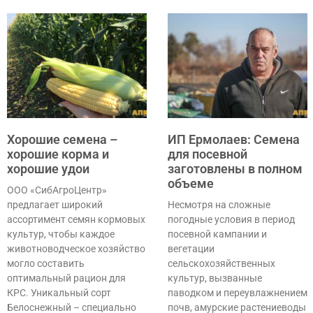
Хорошие семена –
ИП Ермолаев: Семена
хорошие корма и
для посевной
хорошие удои
заготовлены в полном
объеме
ООО «СибАгроЦентр»
предлагает широкий
Несмотря на сложные
ассортимент семян кормовых
погодные условия в период
культур, чтобы каждое
посевной кампании и
животноводческое хозяйство
вегетации
могло составить
сельскохозяйственных
оптимальный рацион для
культур, вызванные
КРС. Уникальный сорт
паводком и переувлажнением
Белоснежный – специально
почв, амурские растениеводы