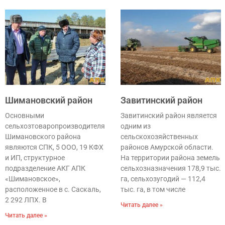
Шимановский район
Завитинский район
Основными
Завитинский район является
сельхозтоваропроизводителями
одним из
Шимановского района
сельскохозяйственных
являются СПК, 5 ООО, 19 КФХ
районов Амурской области.
и ИП, структурное
На территории района земель
подразделение АКГ АПК
сельхозназначения 178,9 тыс.
«Шимановское»,
га, сельхозугодий — 112,4
расположенное в с. Саскаль,
тыс. га, в том числе
2 292 ЛПХ. В
Читать далее »
Читать далее »