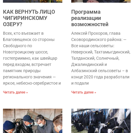
КАК ВЕРНУТЬ ЛИЦО
Программа
ЧИГИРИНСКОМУ
реализации
ОЗЕРУ?
возможностей
Всех, кто въезжает в
Алексей Прохоров, глава
Благовещенск со стороны
Сковородинского района: —
Свободного по
Все наши сельсоветы:
Новотроицкому шоссе,
Неверский, Тахтамыгдинский,
гостеприимно, как швейцар
Талданский, Солнечный,
перед входом, встречает
Джалиндинский и
памятник природы
Албазинский сельсоветы – в
регионального значения —
конце 2020 года разработали
яркое, небесно-серебристое и
и подали
Читать далее »
Читать далее »