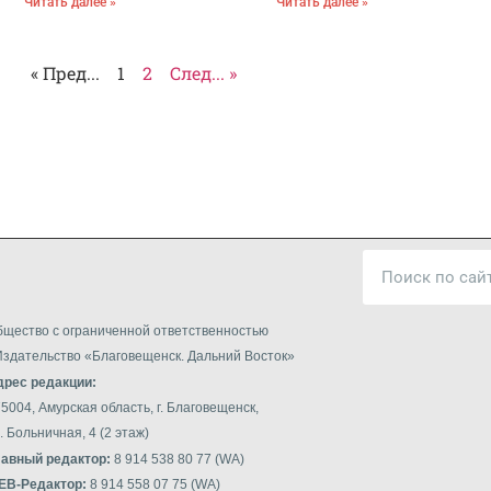
Читать далее »
Читать далее »
« Пред...
1
2
След... »
щество с ограниченной ответственностью
здательство «Благовещенск. Дальний Восток»
дрес редакции:
5004, Амурская область, г. Благовещенск,
. Больничная, 4 (2 этаж)
лавный редактор:
8 914 538 80 77 (WA)
EB
-Редактор:
8 914 558 07 75 (WA)