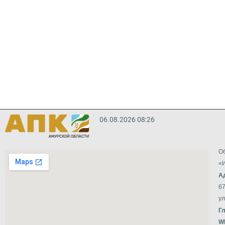
06.08.2026 08:26
Об
«И
А
67
ул
Г
W