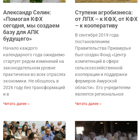
Александр Селин:
Ступени агробизнеса:
«Помогая КФХ
от ЛПХ – к КФХ, от КФХ
сегодня, мы создаем
– к кооперативу
базу для АПК
В сентябре 2019 года
будущего»
постановлением
Начало каждого
Правительства Приамурья
календарного года ожидаемо
был создан Фонд «Центр
стартует рядом изменений на
компетенций в сфере
законодательном уровне
сельскохозяйственной
практически во всех отраслях
кооперации и поддержки
экономики. Не обошлось в
фермеров Амурской
2026 году без трансформаций
области». Его учредителем
и в
является региональное
Читать далее »
Читать далее »