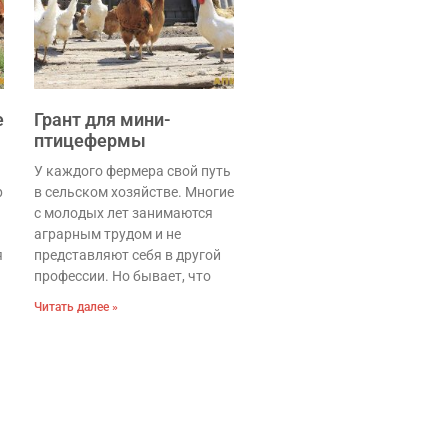
е
Грант для мини-
птицефермы
У каждого фермера свой путь
р
в сельском хозяйстве. Многие
с молодых лет занимаются
аграрным трудом и не
ям.
представляют себя в другой
профессии. Но бывает, что
Читать далее »