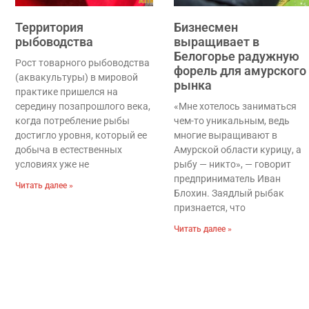
Территория
Бизнесмен
рыбоводства
выращивает в
Белогорье радужную
Рост товарного рыбоводства
форель для амурского
(аквакультуры) в мировой
рынка
практике пришелся на
середину позапрошлого века,
«Мне хотелось заниматься
когда потребление рыбы
чем-то уникальным, ведь
достигло уровня, который ее
многие выращивают в
добыча в естественных
Амурской области курицу, а
условиях уже не
рыбу — никто», — говорит
предприниматель Иван
Читать далее »
Блохин. Заядлый рыбак
признается, что
Читать далее »