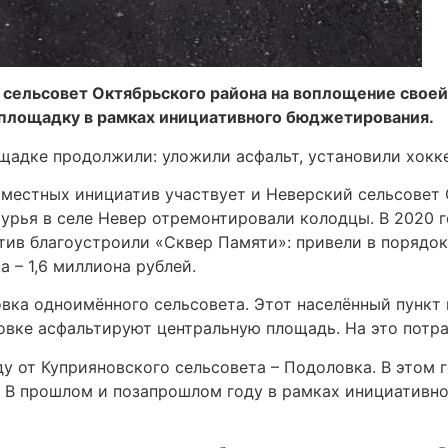
сельсовет Октябрьского района на воплощение своей 
 площадку в рамках инициативного бюджетирования.
ощадке продолжили: уложили асфальт, установили хокк
местных инициатив участвует и Неверский сельсовет 
рья в селе Невер отремонтировали колодцы. В 2020 го
ив благоустроили «Сквер Памяти»: привели в порядок 
 – 1,6 миллиона рублей.
вка одноимённого сельсовета. Этот населённый пункт 
вке асфальтируют центральную площадь. На это потрат
оду от Куприяновского сельсовета – Подоловка. В этом
й. В прошлом и позапрошлом году в рамках инициатив