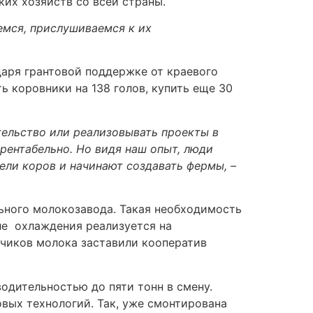
их хозяйств со всей страны.
емся, прислушиваемся к их
даря грантовой поддержке от краевого
ь коровники на 138 голов, купить еще 30
тельство или реализовывать проекты в
рентабельно. Но видя наш опыт, люди
рели коров и начинают создавать фермы, –
ьного молокозавода. Такая необходимость
ле охлаждения реализуется на
тчиков молока заставили кооператив
одительностью до пяти тонн в смену.
вых технологий. Так, уже смонтирована