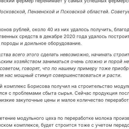
вский фермер перенимает у самых успешных фермерск
Московской, Пензенской и Псковской областей. Совету
нов рублей, около 40 из них удалось получить, благо
твенных средств в декабре 2020 года удалось построит
 породы и доильное оборудование.
дства всего этого сделать невозможно, начинать строи
ьским хозяйством заниматься очень сложно и порой не
 советом, говорят, что по нашему примеру тоже приоб
ля нас мощный стимул совершенствоваться и расти.
й комплекс Борисова получил на строительство модул
улся с проблемами сбыта сырья. Сейчас продукция пос
низкие закупочные цены и малое количество перерабо
етение модульного цеха по переработке молока произв
ском комплексе, будет строится тоже с учетом передо