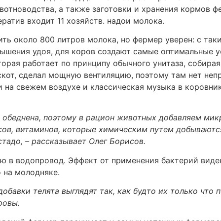
вотноводства, а также заготовки и хранения кормов 
ратив входит 11 хозяйств. надои молока.
оить около 800 литров молока, но фермер уверен: с та
ышения удоя, для коров создают самые оптимальные у
орая работает по принципу обычного унитаза, собира
скот, сделал мощную вентиляцию, поэтому там нет непр
и на свежем воздухе и классическая музыка в коровни
а обеднена, поэтому в рацион животных добавляем ми
ксов, витаминов, которые химическим путем добываютс
стадо, – рассказывает Олег Борисов.
 в водопровод. Эффект от применения бактерий виден
 на молодняке.
обавки телята выглядят так, как будто их только что п
ровы.