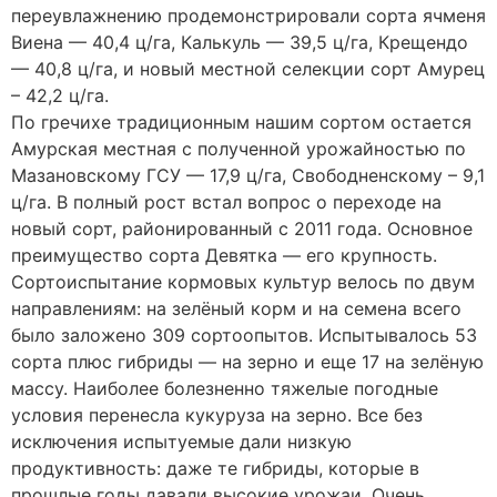
переувлажнению продемонстрировали сорта ячменя
Виена — 40,4 ц/га, Калькуль — 39,5 ц/га, Крещендо
— 40,8 ц/га, и новый местной селекции сорт Амурец
– 42,2 ц/га.
По гречихе традиционным нашим сортом остается
Амурская местная с полученной урожайностью по
Мазановскому ГСУ — 17,9 ц/га, Свободненскому – 9,1
ц/га. В полный рост встал вопрос о переходе на
новый сорт, районированный с 2011 года. Основное
преимущество сорта Девятка — его крупность.
Сортоиспытание кормовых культур велось по двум
направлениям: на зелёный корм и на семена всего
было заложено 309 сортоопытов. Испытывалось 53
сорта плюс гибриды — на зерно и еще 17 на зелёную
массу. Наиболее болезненно тяжелые погодные
условия перенесла кукуруза на зерно. Все без
исключения испытуемые дали низкую
продуктивность: даже те гибриды, которые в
прошлые годы давали высокие урожаи. Очень