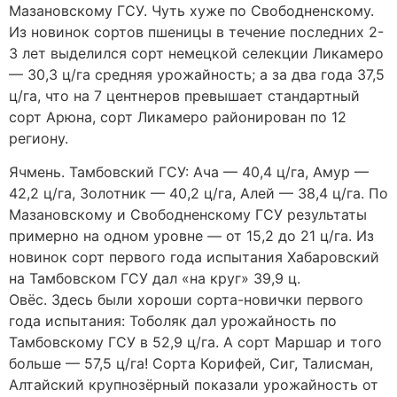
Мазановскому ГСУ. Чуть хуже по Свободненскому.
Из новинок сортов пшеницы в течение последних 2-
3 лет выделился сорт немецкой селекции Ликамеро
— 30,3 ц/га средняя урожайность; а за два года 37,5
ц/га, что на 7 центнеров превышает стандартный
сорт Арюна, сорт Ликамеро районирован по 12
региону.
Ячмень. Тамбовский ГСУ: Ача — 40,4 ц/га, Амур —
42,2 ц/га, Золотник — 40,2 ц/га, Алей — 38,4 ц/га. По
Мазановскому и Свободненскому ГСУ результаты
примерно на одном уровне — от 15,2 до 21 ц/га. Из
новинок сорт первого года испытания Хабаровский
на Тамбовском ГСУ дал «на круг» 39,9 ц.
Овёс. Здесь были хороши сорта-новички первого
года испытания: Тоболяк дал урожайность по
Тамбовскому ГСУ в 52,9 ц/га. А сорт Маршар и того
больше — 57,5 ц/га! Сорта Корифей, Сиг, Талисман,
Алтайский крупнозёрный показали урожайность от