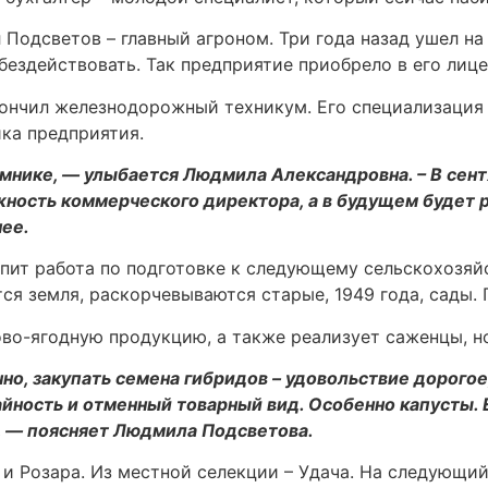
одсветов – главный агроном. Три года назад ушел на 
бездействовать. Так предприятие приобрело в его лиц
нчил железнодорожный техникум. Его специализация –
ка предприятия.
мнике, — улыбается Людмила Александровна. – В сент
жность коммерческого директора, а в будущем будет 
ее.
ит работа по подготовке к следующему сельскохозяйс
тся земля, раскорчевываются старые, 1949 года, сады.
во-ягодную продукцию, а также реализует саженцы, н
но, закупать семена гибридов – удовольствие дорогое,
йность и отменный товарный вид. Особенно капусты. Е
т, — поясняет Людмила Подсветова.
и Розара. Из местной селекции – Удача. На следующий