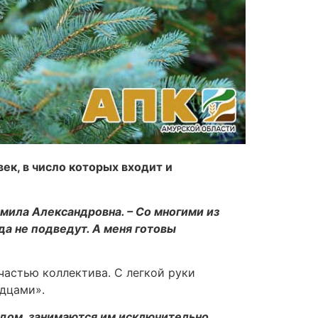
к, в число которых входит и
мила Александровна. – Со многими из
да не подведут. А меня готовы
астью коллектива. С легкой руки
ндцами».
ендом, занимаются им исключительно