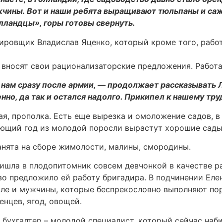
чины. Вот и наши ребята выращивают тюльпаны и саже
лландцы», горы готовы свернуть.
лировщик Владислав Яценко, который кроме того, рабо
и вносят свои рационализаторские предложения. Работ
нам сразу после армии, — продолжает рассказывать Л
нно, да так и остался надолго. Прикипел к нашему тру
жая, прополка. Есть еще вырезка и омоложение садов, 
дующий год из молодой поросли вырастут хорошие сады,
анята на сборе жимолости, малины, смородины.
шла в плодопитомник совсем девчонкой в качестве раб
во предложило ей работу бригадира. В подчинении Еле
сле и мужчины, которые беспрекословно выполняют по
енцев, ягод, овощей.
 бухгалтер – молодой специалист, который сейчас наб