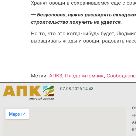
Хранят овощи в сохранившемся еще с сов
— Безусловно, нужно расширять складск
строительство получить не удается.
Но то, что это когда-нибудь будет, Людм
выращивать ягоды и овощи, радовать нас
Метки:
АПК3
,
Плодопитомник
,
Свободненс
07.08.2026 14:48
Об
«И
А
67