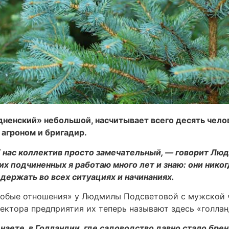
нский» небольшой, насчитывает всего десять челове
 агроном и бригадир.
 нас коллектив просто замечательный, — говорит Люд
их подчиненных я работаю много лет и знаю: они никог
держать во всех ситуациях и начинаниях.
обые отношения» у Людмилы Подсветовой с мужской ч
ектора предприятия их теперь называют здесь «голла
наете, в Голландии, где садоводство давно стало бр