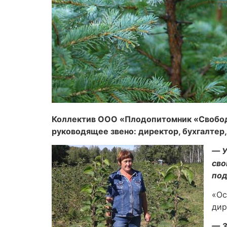
Коллектив ООО «Плодопитомник «Свободне
руководящее звено: директор, бухгалтер,
— У
сво
под
«Ос
дир
— З