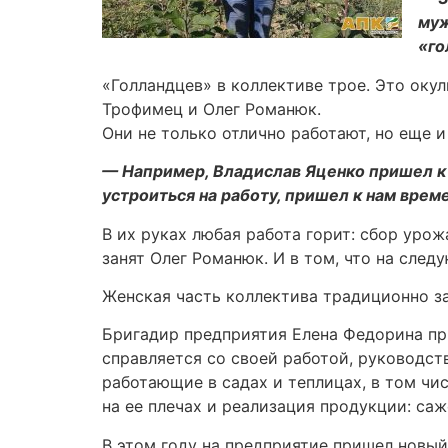
муж
«го
«Голландцев» в коллективе трое. Это оку
Трофимец и Олег Романюк.
Они не только отлично работают, но еще 
— Например, Владислав Яценко пришел к 
устроиться на работу, пришел к нам време
В их руках любая работа горит: сбор уро
занят Олег Романюк. И в том, что на сле
Женская часть коллектива традиционно з
Бригадир предприятия Елена Федорина при
справляется со своей работой, руководст
работающие в садах и теплицах, в том чи
на ее плечах и реализация продукции: саж
В этом году на предприятие пришел новый