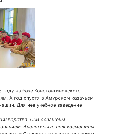
й.
 году на базе Константиновского
ям. А год спустя в Амурском казачьем
ашин. Для нее учебное заведение
роизводства. Они оснащены
дованием. Аналогичные сельхозмашины
очняет. – Студенты колледжа получили