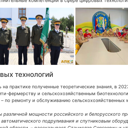
олнительные компетенции в сфере цифровых технологи
вых технологий
 на практике полученные теоретические знания, в 2023
ити-фермерству и сельскохозяйственным биотехнологи
 – по ремонту и обслуживанию сельскохозяйственных м
ры различной мощности российского и белорусского п
 автоматического подруливания и спутниковым обору
ой области, – рассказывает Станислав Сергеевич и ут