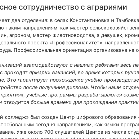
сное сотрудничество с аграриями
ет два отделения: в селах Константиновка и Тамбовка.
по таким направлениям, как мастер сельскохозяйствен
, агроном, мастер животноводства, а девушек, кроме 
дерального проекта «Профессионалитет», направленно
руда. Профессиональная ориентация организована на о
анизаций взаимодействуют с нашими ребятами весь пе
ас проходят ярмарки вакансий, во время которых руко
ие. Это гарантирует прохождение учебно-производств
ройство после получения диплома. Чтобы наши студент
дприятиях, учебные программы разрабатываются совмес
 отводится больше времени для прохождения практики:
й колледж» был создан Центр цифрового образования «
стребованным сегодня направлениям, как языки програ
ание. Уже около 700 слушателей Центра из числа студ