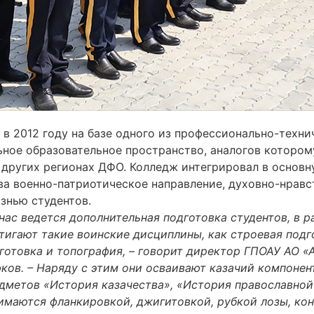
в 2012 году на базе одного из профессионально-техни
ьное образовательное пространство, аналогов котором
в других регионах ДФО. Колледж интегрировал в основ
ва военно-патриотическое направление, духовно-нравс
знью студентов.
 нас ведется дополнительная подготовка студентов, в 
тигают такие воинские дисциплины, как строевая подго
готовка и топография, – говорит директор ГПОАУ АО 
ков. – Наряду с этим они осваивают казачий компонен
дметов «История казачества», «История православной
имаются фланкировкой, джигитовкой, рубкой лозы, кон