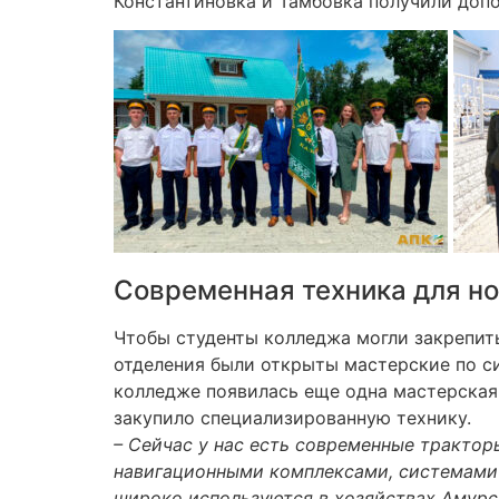
Константиновка и Тамбовка получили доп
Современная техника для но
Чтобы студенты колледжа могли закрепить
отделения были открыты мастерские по с
колледже появилась еще одна мастерская
закупило специализированную технику.
– Сейчас у нас есть современные тракто
навигационными комплексами, системами
широко используются в хозяйствах Амурск