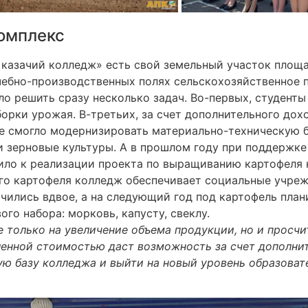
омплекс
казачий колледж» есть свой земельный участок площад
чебно-производственных полях сельскохозяйственное 
о решить сразу несколько задач. Во-первых, студент
борки урожая. В-третьих, за счет дополнительного дох
е смогло модернизировать материально-техническую б
и зерновые культуры. А в прошлом году при поддержк
ило к реализации проекта по выращиванию картофеля н
о картофеля колледж обеспечивает социальные учрежд
чились вдвое, а на следующий год под картофель плани
го набора: морковь, капусту, свеклу.
 только на увеличение объема продукции, но и просчи
ленной стоимостью даст возможность за счет дополн
ю базу колледжа и выйти на новый уровень образовате