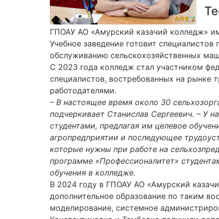
Те
ГПОАУ АО «Амурский казачий колледж» име
Учебное заведение готовит специалистов 
обслуживанию сельскохозяйственных машин
С 2023 года колледж стал участником фе
специалистов, востребованных на рынке т
работодателями.
– В настоящее время около 30 сельхозорг
подчеркивает Станислав Сергеевич. – У н
студентами, предлагая им целевое обучен
агропредприятии и последующее трудоуст
которые нужны при работе на сельхозпре
программе «Профессионалитет» студентам
обучения в колледже.
В 2024 году в ГПОАУ АО «Амурский казачи
дополнительное образование по таким во
моделирование, системное администриров