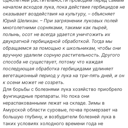
однолетней растительности проводим перед самым
началом всходов лука, пока действие гербицидов не
оказывает воздействия на культуру, – объясняет
Юрий Шелихан. – При загрязнении луковых полей
многолетними сорняками, такими как пырей,
полынь, осот не всегда удается уничтожить их
двукратной гербицидной обработкой. Тогда мы
обращаемся за помощью к школьникам, чтобы они
вручную удалили сорную растительность. Другого
способа не существует, потому что каждая
последующая обработка гербицидами удлиняет
вегетационный период у лука на три-пять дней, и он
к осени может не созреть.
Для борьбы с болезнями лука хозяйство приобрело
фунгицидные препараты. Но пока они
нераспакованными лежат на складе. Зимы в
Амурской области суровые, почва промерзает на
большую глубину, и возбудители болезней лука в
таких условиях холодного времени года не