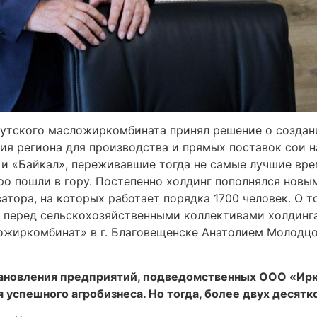
кутского масложиркомбината принял решение о создан
ия региона для производства и прямых поставок сои н
 и «Байкал», переживавшие тогда не самые лучшие вр
о пошли в гору. Постепенно холдинг пополнялся новы
атора, на которых работает порядка 1700 человек. О 
я перед сельскохозяйственными коллективами холдинга
ожиркомбинат» в г. Благовещенске Анатолием Молодц
становления предприятий, подведомственных ООО «И
 успешного агробизнеса. Но тогда, более двух десятко