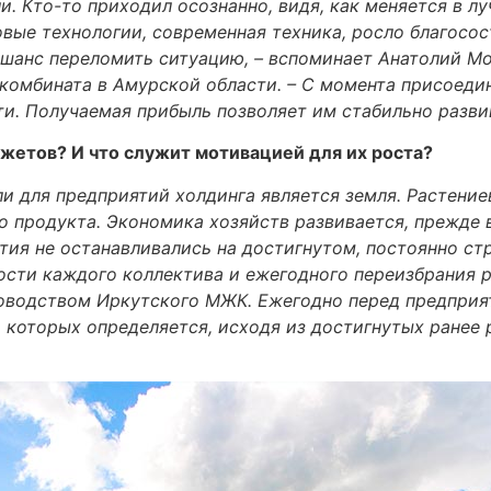
ли. Кто-то приходил осознанно, видя, как меняется в 
вые технологии, современная техника, росло благосост
й шанс переломить ситуацию, – вспоминает Анатолий М
омбината в Амурской области. – С момента присоедин
и. Получаемая прибыль позволяет им стабильно развив
джетов? И что служит мотивацией для их роста?
и для предприятий холдинга является земля. Растени
о продукта. Экономика хозяйств развивается, прежде 
ятия не останавливались на достигнутом, постоянно ст
ости каждого коллектива и ежегодного переизбрания 
водством Иркутского МЖК. Ежегодно перед предприят
 которых определяется, исходя из достигнутых ранее