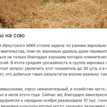
ы на сою
и Иркутского МЖК стояла задача: по ранним зерновым 
тавительства, план по зерновым удалось даже перевыпо
ься не только благодаря хорошим погодно-климатичес
гий. В итоге средняя урожайность в группе зерновых с
стоит вопрос увеличить этот показатель до 30 ц/га, а в
т, что добиться таких результатов вполне реально: т
невысокими, спрос незначительный, и хозяйства часть 
о в июле этого года. Сейчас же, благодаря заинтересо
редприятия к середине ноября реализовали 10 тыс. тон
зерновые культуры вполне могут улучшать экономику х