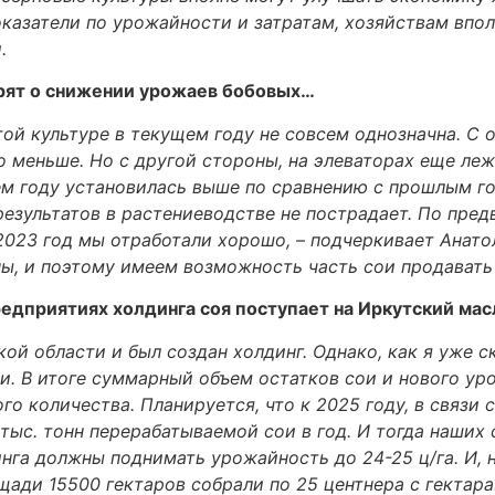
оказатели по урожайности и затратам, хозяйствам впо
.
орят о снижении урожаев бобовых…
этой культуре в текущем году не совсем однозначна. С
о меньше. Но с другой стороны, на элеваторах еще леж
ем году установилась выше по сравнению с прошлым го
езультатов в растениеводстве не пострадает. По предв
 2023 год мы отработали хорошо, – подчеркивает Анат
ы, и поэтому имеем возможность часть сои продавать 
опредприятиях холдинга соя поступает на Иркутский м
ой области и был создан холдинг. Однако, как я уже ск
и. В итоге суммарный объем остатков сои и нового ур
го количества. Планируется, что к 2025 году, в связи 
тыс. тонн перерабатываемой сои в год. И тогда наших
нга должны поднимать урожайность до 24-25 ц/га. И, н
ди 15500 гектаров собрали по 25 центнера с гектара.