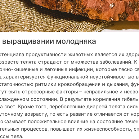
и выращивании молодняка
тенциала продуктивности животных является их здоро
озрасте телята страдают от множества заболеваний. 
очно-кишечные и легочные инфекции, которые тесно с
 характеризуется функциональной неустойчивостью в
статочностью ритмики кровообращения и дыхания, фу
гут быть стрессорные факторы – неправильное и несв
хлажденном состоянии. В результате кормления гибель 
а свет. Кроме того, переболевшие диареей телята сил
уточному возрасту, то есть развитие отличается от н
оказывает положительное влияние на состояние печен
тельных процессов, повышает их жизнеспособность, сп
ссы тела.