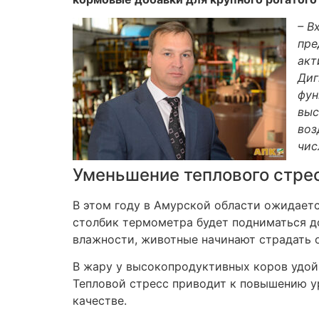
– В
пре
акт
Диг
фун
выс
воз
чис
Уменьшение теплового стрес
В этом году в Амурской области ожидаетс
столбик термометра будет подниматься д
влажности, животные начинают страдать о
В жару у высокопродуктивных коров удой 
Тепловой стресс приводит к повышению ур
качестве.