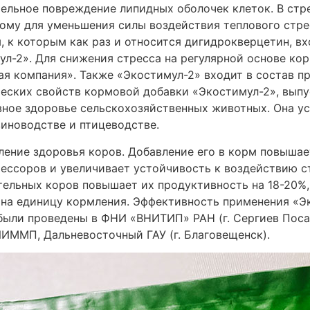
тельное повреждение липидных оболочек клеток. В стр
ому для уменьшения силы воздействия теплового стре
, к которым как раз и относится дигидрокверцетин, в
л-2». Для снижения стресса на регулярной основе ко
я компания». Также «Экостимул-2» входит в состав п
ческих свойств кормовой добавки «Экостимул-2», вып
ное здоровье сельскохозяйственных животных. Она ус
виноводстве и птицеводстве.
пление здоровья коров. Добавление его в корм повыша
рессоров и увеличивает устойчивость к воздействию с
тельных коров повышает их продуктивность на 18-20%
ы на единицу кормления. Эффективность применения «
ыли проведены в ФНИ «ВНИТИП» РАН (г. Сергиев Поса
ИММП, Дальневосточный ГАУ (г. Благовещенск).