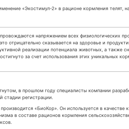
енение «Экостимул-2» в рационе кормления телят, на
провождаются напряжением всех физиологических про
 это отрицательно сказывается на здоровье и продук
уктивной реализации потенциала животных, а также с
остигнуто за счет использования этих уникальных ко
игнутом, в прошлом году специалисты компании разраб
й стадии регистрации.
 производится «БиоКор». Он используется в качестве 
низма в составе рационов кормления сельскохозяйств
ксов.