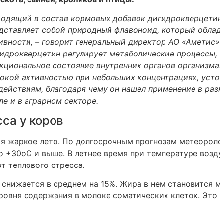
ходящий в состав кормовых добавок дигидрокверцети
дставляет собой природный флавоноид, который обла
ивности, – говорит генеральный директор АО «Аметис»
идрокверцетин регулирует метаболические процессы, 
кциональное состояние внутренних органов организма.
окой активностью при небольших концентрациях, уст
действиям, благодаря чему он нашел применение в ра
ле и в аграрном секторе.
са у коров
я жаркое лето. По долгосрочным прогнозам метеоролог
о +30оС и выше. В летнее время при температуре возд
т теплового стресса.
снижается в среднем на 15%. Жира в нем становится ме
овня содержания в молоке соматических клеток. Это 