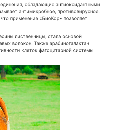
оединения, обладающие антиоксидантными
азывает антимикробное, противовирусное,
, что применение «БиоКор» позволяет
есины лиственницы, стала основой
вых волокон. Также арабиногалактан
тивности клеток фагоцитарной системы