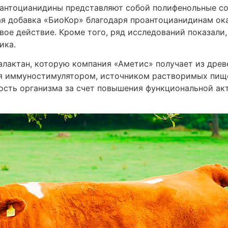
оантоцианидины представляют собой полифенольные с
я добавка «БиоКор» благодаря проантоцианидинам ок
ое действие. Кроме того, ряд исследований показали
ика.
алактан, которую компания «Аметис» получает из древ
я иммуностимулятором, источником растворимых пище
сть организма за счет повышения функциональной ак