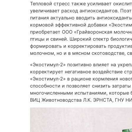
Тепловой стресс также усиливает окисли
увеличивает расход антиоксидантов. Поэт
питания актуально вводить антиоксиданты
кормовой эффективной добавки «Экостиму
приобретает ООО «Грайворонская молочна
птицы и свиней. Широкий спектр биологи
формировать и корректировать продуктив
молочном, но и в мясном скотоводстве, с
«Экостимул-2» позитивно влияет на укре
корректирует негативное воздействие ст
«Экостимул-2» в рационе кормления ново
способности и позволяет снизить затрат
многочисленными испытаниями, которые б
ВИЦ Животноводства Л.К. ЭРНСТА, ГНУ НИ