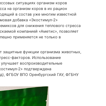
ессовых ситуациях организм коров
сса на организм коров в их рацион
ходящий в состав уже многим известной
рмовая добавка «Экостимул-2»
ремиксов для снижения теплового стресса
ускаемой компанией «Аметис», позволяет
пешно применяется не только в
ет защитные функции организма животных,
тресс-факторов. Использование
, улучшает воспроизводительные
Экостимул-2» подтверждена
д), ФГБОУ ВПО Оренбургский ГАУ, ФГБНУ