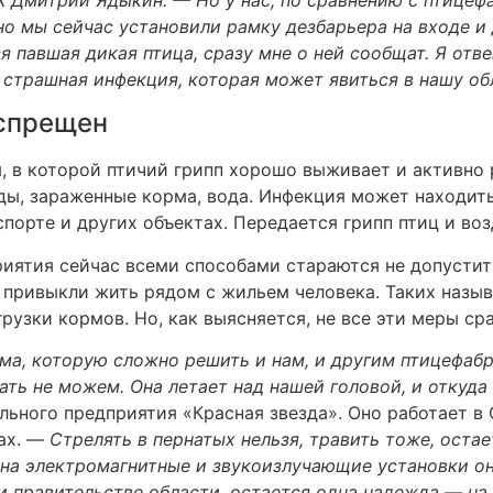
ьно мы сейчас установили рамку дезбарьера на входе и
я павшая дикая птица, сразу мне о ней сообщат. Я отве
не страшная инфекция, которая может явиться в нашу 
оспрещен
 в которой птичий грипп хорошо выживает и активно
ды, зараженные корма, вода. Инфекция может находить
спорте и других объектах. Передается грипп птиц и в
иятия сейчас всеми способами стараются не допустить
е привыкли жить рядом с жильем человека. Таких наз
рузки кормов. Но, как выясняется, не все эти меры ср
ема, которую сложно решить и нам, и другим птицефаб
ать не можем. Она летает над нашей головой, и откуда 
ьного предприятия «Красная звезда». Оно работает в
ах. —
Стрелять в пернатых нельзя, травить тоже, остае
на электромагнитные и звукоизлучающие установки она
ри правительстве области, остается одна надежда — на б