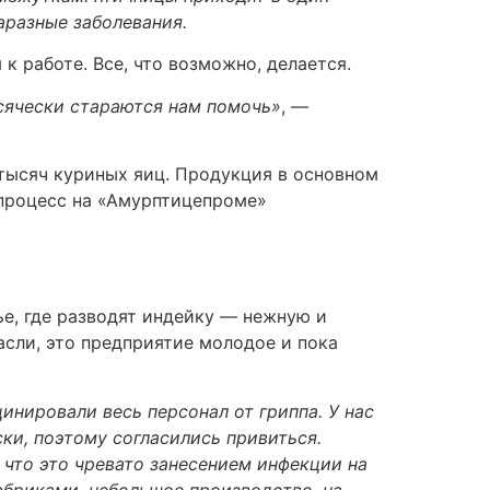
аразные заболевания.
 работе. Все, что возможно, делается.
сячески стараются нам помочь»
, —
тысяч куриных яиц. Продукция в основном
 процесс на «Амурптицепроме»
е, где разводят индейку — нежную и
сли, это предприятие молодое и пока
нировали весь персонал от гриппа. У нас
и, поэтому согласились привиться.
 что это чревато занесением инфекции на
абриками, небольшое производство, на