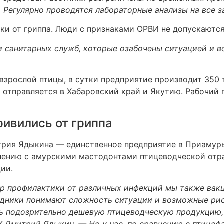
. Регулярно проводятся лабораторные анализы на все з
и от гриппа. Люди с признаками ОРВИ не допускаются к
 санитарных служб, которые озабочены ситуацией и в
взрослой птицы, в сутки предприятие производит 350 
 отправляется в Хабаровский край и Якутию. Рабочий
ривились от гриппа
рия Ядыкина — единственное предприятие в Приамурь
нению с амурскими мастодонтами птицеводческой отра
ии.
 профилактики от различных инфекций мы также вакци
удники понимают сложность ситуации и возможные риск
ть подозрительно дешевую птицеводческую продукцию,
 Дмитрий Ядыкин. — Но у нас, по сравнению с птицеф