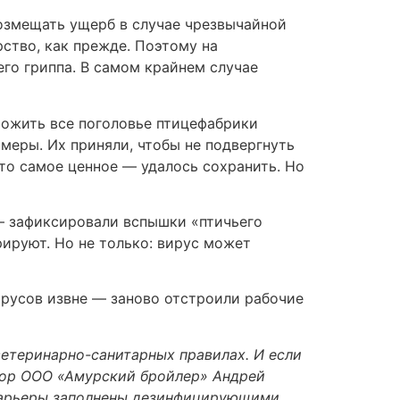
озмещать ущерб в случае чрезвычайной
рство, как прежде. Поэтому на
го гриппа. В самом крайнем случае
чтожить все поголовье птицефабрики
меры. Их приняли, чтобы не подвергнуть
то самое ценное — удалось сохранить. Но
— зафиксировали вспышки «птичьего
рируют. Но не только: вирус может
ирусов извне — заново отстроили рабочие
етеринарно-санитарных правилах. И если
ктор ООО «Амурский бройлер» Андрей
збарьеры заполнены дезинфицирующими