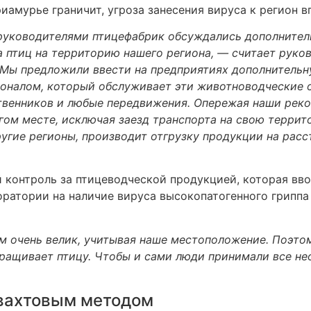
иамурье граничит, угроза занесения вируса к регион в
 руководителями птицефабрик обсуждались дополнител
а птиц на территорию нашего региона, — считает руко
 Мы предложили ввести на предприятиях дополнительн
соналом, который обслуживает эти животноводческие
твенников и любые передвижения. Опережая наши рек
гом месте, исключая заезд транспорта на свою террит
угие регионы, производит отгрузку продукции на расс
контроль за птицеводческой продукцией, которая ввоз
оратории на наличие вируса высокопатогенного гриппа
ам очень велик, учитывая наше местоположение. Поэто
ращивает птицу. Чтобы и сами люди принимали все н
 вахтовым методом