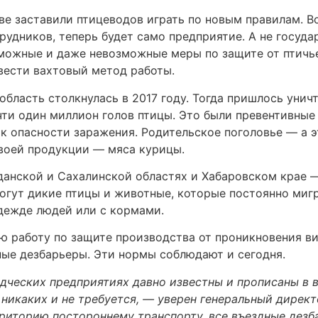
ве заставили птицеводов играть по новым правилам. В
рудников, теперь будет само предприятие. А не госуда
можные и даже невозможные меры по защите от птичье
вести вахтовый метод работы.
область столкнулась в 2017 году. Тогда пришлось уни
и один миллион голов птицы. Это были превентивные 
 опасности заражения. Родительское поголовье — а э
своей продукции — мяса курицы.
данской и Сахалинской областях и Хабаровском крае 
могут дикие птицы и животные, которые постоянно миг
одежде людей или с кормами.
ю работу по защите производства от проникновения в
ные дезбарьеры. Эти нормы соблюдают и сегодня.
дческих предприятиях давно известны и прописаны в в
 никаких и не требуется, — уверен генеральный дире
ерриторию постороннему транспорту, все въездные де