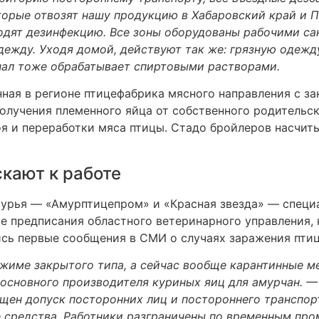
торые отвозят нашу продукцию в Хабаровский край и 
ходят дезинфекцию. Все зоны оборудованы рабочими са
ежду. Уходя домой, действуют так же: грязную одежду
ал тоже обрабатывает спиртовыми растворами.
ная в регионе птицефабрика мясного направления с з
олучения племенного яйца от собственного родительско
я и переработки мяса птицы. Стадо бройлеров насчиты
кают к работе
мурья — «Амурптицепром» и «Красная звезда» — специ
се предписания областного ветеринарного управления,
ись первые сообщения в СМИ о случаях заражения птиц
жиме закрытого типа, а сейчас вообще карантинные м
основного производителя куриных яиц для амурчан. — 
щен допуск посторонних лиц и постороннего транспорт
средства. Работники разграничены по временным про