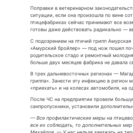
Поправки в ветеринарном законодательст
ситуации, если она произошла по вине сот
птицефабриках сейчас принимают все воз
готовы даже действовать радикально — в
С подозрением на птичий грипп Амурская 
«Амурский бройлер» — под нож пошел почт
родительское стадо и ремонтный молодняк
больше двух месяцев фабрика не давала 
В трех дальневосточных регионах — Мага
гриппа». Занести эту инфекцию в регион 
«приехать» и на колесах автомобиля, на 
После ЧС на предприятии провели большу
санпропускники, установили дополнитель
— Все профилактические меры на птицево
все их соблюдать, то дополнительных мер
Михайлов. — У нас нельзя заезжать на т