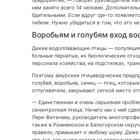
нем занято всего 14 человек. Дополнител
бдительными. Если вдруг где-то появляетс
гибели. Нужно убедиться в том, что это 
Воробьям и голубям вход в
Дикие водоплавающие птицы — популяция,
больные пернатые, их биологические отхо
персонала хозяйства, на подстилках, тран
Поэтому амурские птицеводческие предпр
голубей, воробьев, синиц — птиц, которы
отпугиватели, закрывают сеткой место отг
— Единственная и очень серьезная пробл
синантропная птица. Ничего мы с ней сдел
Лери Фетелава, руководитель многопрофил
также в Ромненском и Белогорском округ
правило, привыкает к любому шуму. Даже 
что тут, как я уже сказал на совещании п