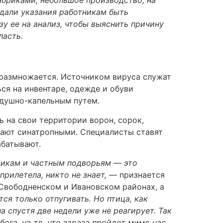
 дали указания работникам быть
зу ее на анализ, чтобы выяснить причину
область.
 размножается. Источником вируса служат
ся на инвентаре, одежде и обуви
оздушно-капельным путем.
 на свои территории ворон, сорок,
ывают синатропными. Специалисты ставят
абатывают.
рикам и частным подворьям — это
прилетела, никто не знает,
— признается
 Свободненском и Ивановском районах, а
тся только отпугивать. Но птица, как
 спустя две недели уже не реагирует. Так
ога, на то, что зараза пройдет мимо нас.