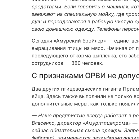
средствами. Если говорить о машинах, ко
заезжают на специальную мойку, где про
душ и переодеваются в рабочую чистую од
свою домашнюю одежду. Телефоны персон
Сегодня «Амурский бройлер» — единствен
выращивания птицы на мясо. Начиная от п
последующего откорма цыпленка, его забо
сотрудников — 880 человек.
С признаками ОРВИ не допус
Два других птицеводческих гиганта Приа
яйца. Здесь также выполнили не только в
дополнительные меры, как только появил
— Наше предприятие всегда работает в ре
Власенко, директор «Амурптицепрома» — 
сейчас обязательная смена одежды. Запре
фабрики), применяются дезинфицирующие 