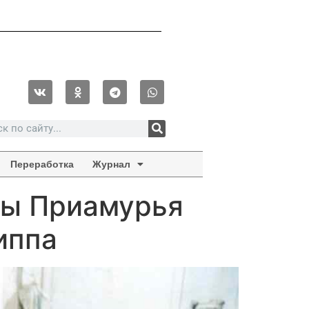
Переработка
Журнал
мы Приамурья
иппа